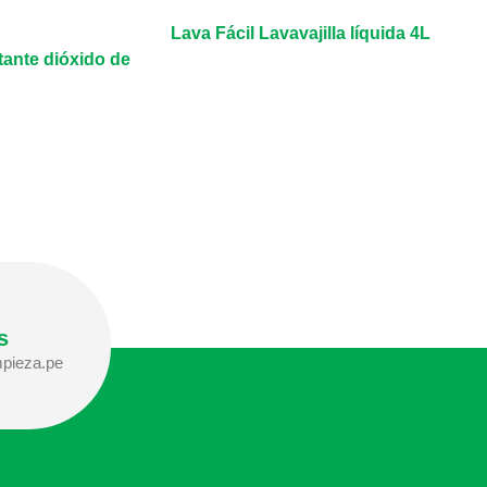
Lava Fácil Lavavajilla líquida 4L
ante dióxido de
s
pieza.pe