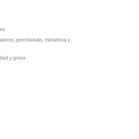
ies
vaderos, porcelanato, melamina y
edad y grasa